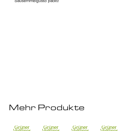
Sausemmelgusto packt!
Mehr Produkte
Grüner
Grüner
Grüner
Grüner
Veltliner
Veltliner
Veltliner
Veltliner