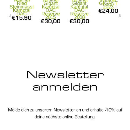
Ried
Gigant
Gigant
GIGANT
Steinmassl
Kamptal
Kamptal
2023
€
24,00
Kamptal
DAC
DAC
DAC
Reserve
Reserve
€
15,90
2015
2008
€
30,00
€
30,00
Newsletter
anmelden
Melde dich zu unserem Newsletter an und erhalte -10% auf
deine nächste online Bestellung.