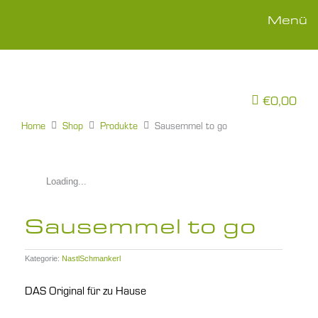
Zum
Inhalt
Menü
springen
€0,00
Home
Shop
Produkte
Sausemmel to go
Loading...
Sausemmel to go
Kategorie:
NastlSchmankerl
DAS Original für zu Hause